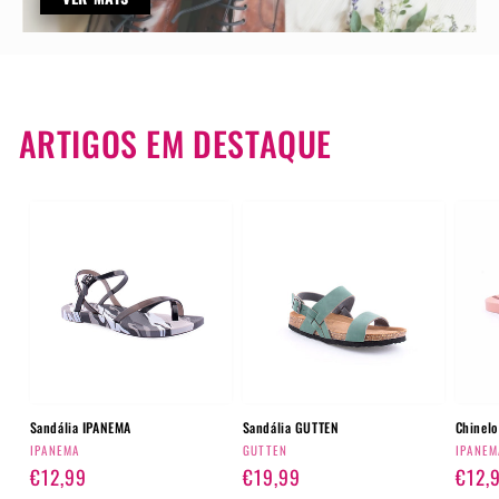
ARTIGOS EM DESTAQUE
Sandália IPANEMA
Sandália GUTTEN
Chinel
Fornecedor:
Fornecedor:
Forne
IPANEMA
GUTTEN
IPANEM
Preço
€12,99
Preço
€19,99
Preç
€12,