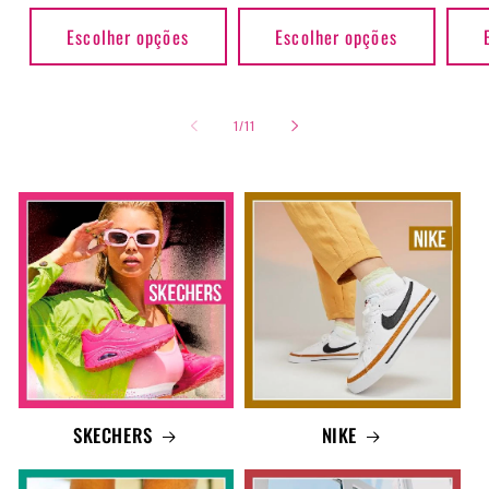
normal
normal
norm
Escolher opções
Escolher opções
de
1
/
11
SKECHERS
NIKE