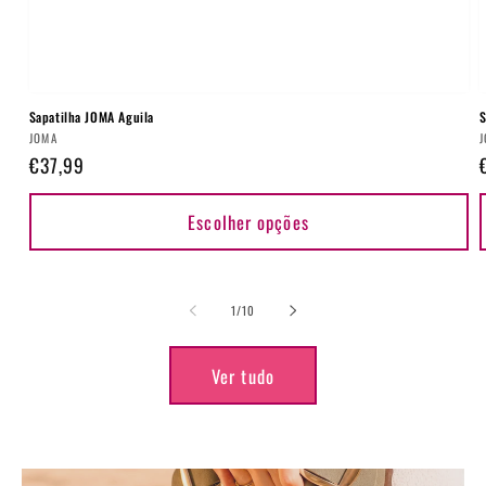
Sapatilha JOMA Aguila
S
Fornecedor:
F
JOMA
Preço
€37,99
normal
Escolher opções
de
1
/
10
Ver tudo